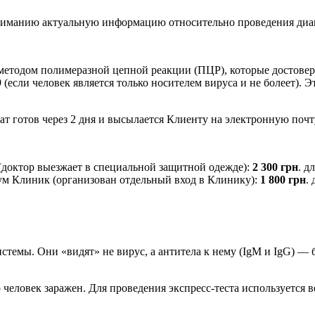
вниманию актуальную информацию относительно проведения диа
методом полимеразной цепной реакции (ПЦР), которые достовер
(если человек является только носителем вируса и не болеет). 
тат готов через 2 дня и высылается Клиенту на электронную почт
(доктор выезжает в специальной защитной одежде):
2 300 грн
. д
сум Клиник (организован отдельный вход в Клинику):
1 800 грн
.
стемы. Они «видят» не вирус, а антитела к нему (IgM и IgG) —
 человек заражен. Для проведения экспресс-теста используется в