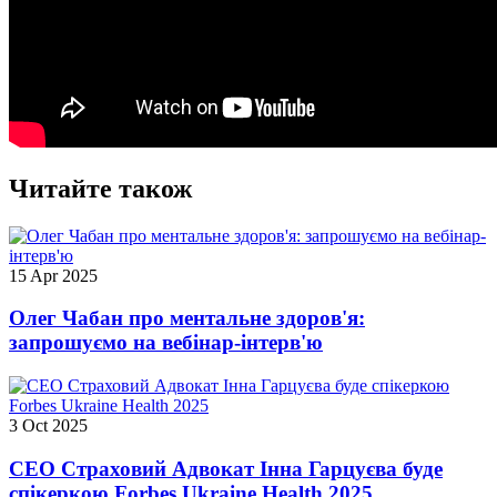
Читайте також
15 Apr 2025
Олег Чабан про ментальне здоров'я:
запрошуємо на вебінар-інтерв'ю
3 Oct 2025
СЕО Страховий Адвокат Інна Гарцуєва буде
спікеркою Forbes Ukraine Health 2025