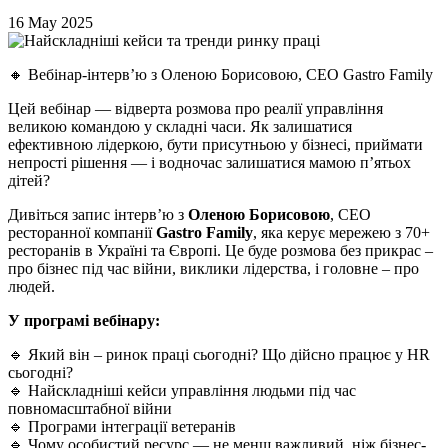
16 May 2025
🔸 Вебінар-інтерв’ю з Оленою Борисовою, CEO Gastro Family
Цей вебінар — відверта розмова про реалії управління
великою командою у складні часи. Як залишатися
ефективною лідеркою, бути присутньою у бізнесі, приймати
непрості рішення — і водночас залишатися мамою п’ятьох
дітей?
Дивіться запис інтерв’ю з
Оленою Борисовою
, CEO
ресторанної компанії
Gastro Family
, яка керує мережею з 70+
ресторанів в Україні та Європі. Це буде розмова без прикрас –
про бізнес під час війни, виклики лідерства, і головне – про
людей.
У програмі вебінару:
🔹 Який він – ринок праці сьогодні? Що дійсно працює у HR
сьогодні?
🔹
Найскладніші кейси управління людьми під час
повномасштабної війни
🔹
Програми інтеграції ветеранів
🔹
Чому особистий ресурс — не менш важливий, ніж бізнес-