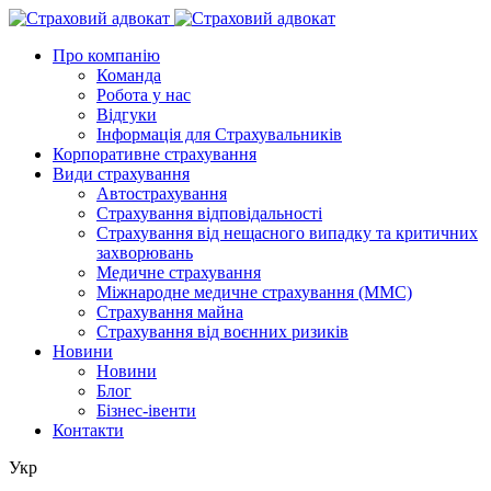
Про компанію
Команда
Робота у нас
Відгуки
Інформація для Страхувальників
Корпоративне страхування
Види страхування
Автострахування
Страхування відповідальності
Страхування від нещасного випадку та критичних
захворювань
Медичне страхування
Міжнародне медичне страхування (ММС)
Страхування майна
Страхування від воєнних ризиків
Новини
Новини
Блог
Бізнес-івенти
Контакти
Укр