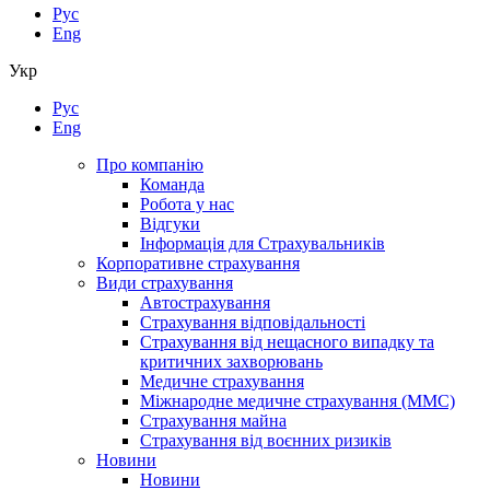
Рус
Eng
Укр
Рус
Eng
Про компанію
Команда
Робота у нас
Відгуки
Інформація для Страхувальників
Корпоративне страхування
Види страхування
Автострахування
Страхування відповідальності
Страхування від нещасного випадку та
критичних захворювань
Медичне страхування
Міжнародне медичне страхування (ММС)
Страхування майна
Страхування від воєнних ризиків
Новини
Новини