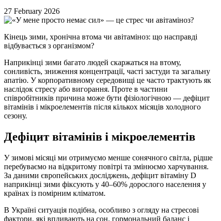
27 February 2026
Кінець зими, хронічна втома чи авітаміноз: що насправді
відбувається з організмом?
Наприкінці зими багато людей скаржаться на втому,
сонливість, зниження концентрації, часті застуди та загальну
апатію. У корпоративному середовищі це часто трактують як
наслідок стресу або вигорання. Проте в частини
співробітників причина може бути фізіологічною — дефіцит
вітамінів і мікроелементів після кількох місяців холодного
сезону.
Дефіцит вітамінів і мікроелементів
У зимові місяці ми отримуємо менше сонячного світла, рідше
перебуваємо на відкритому повітрі та змінюємо харчування.
За даними європейських досліджень, дефіцит вітаміну D
наприкінці зими фіксують у 40–60% дорослого населення у
країнах із помірним кліматом.
В Україні ситуація подібна, особливо з огляду на стресові
фактори, які впливають на сон, гормональний баланс і