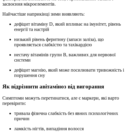
засвоєння мікроелементів.
Найчастіше наприкінці зими виявляють:
дефіцит вітаміну D, який впливає на імунітет, рівень
енергії та настрій
низький рівень феритину (запаси заліза), що
проявляється слабкістю та тахікардією
нестачу вітамінів групи B, важливих для нервової
системи
дефіцит магнію, який може посилювати тривожність і
порушення сну
Як відрізнити авітаміноз від вигорання
Симптоми можуть перетинатися, але є маркери, які варто
перевірити:
тривала фізична слабкість без явних психологічних
причин
ламкість нігтів, випадіння волосся