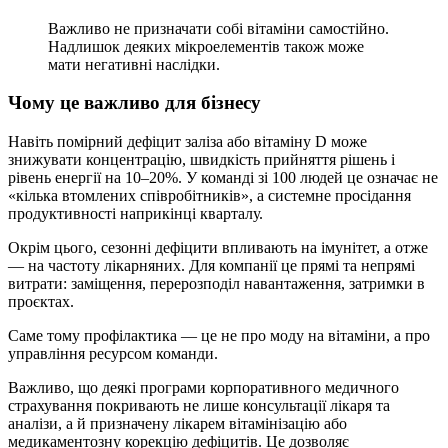
Важливо не призначати собі вітаміни самостійно.
Надлишок деяких мікроелементів також може
мати негативні наслідки.
Чому це важливо для бізнесу
Навіть помірний дефіцит заліза або вітаміну D може
знижувати концентрацію, швидкість прийняття рішень і
рівень енергії на 10–20%. У команді зі 100 людей це означає не
«кілька втомлених співробітників», а системне просідання
продуктивності наприкінці кварталу.
Окрім цього, сезонні дефіцити впливають на імунітет, а отже
— на частоту лікарняних. Для компанії це прямі та непрямі
витрати: заміщення, перерозподіл навантаження, затримки в
проєктах.
Саме тому профілактика — це не про моду на вітаміни, а про
управління ресурсом команди.
Важливо, що деякі програми корпоративного медичного
страхування покривають не лише консультації лікаря та
аналізи, а й призначену лікарем вітамінізацію або
медикаментозну корекцію дефіцитів. Це дозволяє