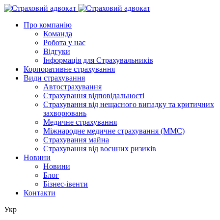
Про компанію
Команда
Робота у нас
Відгуки
Інформація для Страхувальників
Корпоративне страхування
Види страхування
Автострахування
Страхування відповідальності
Страхування від нещасного випадку та критичних
захворювань
Медичне страхування
Міжнародне медичне страхування (ММС)
Страхування майна
Страхування від воєнних ризиків
Новини
Новини
Блог
Бізнес-івенти
Контакти
Укр