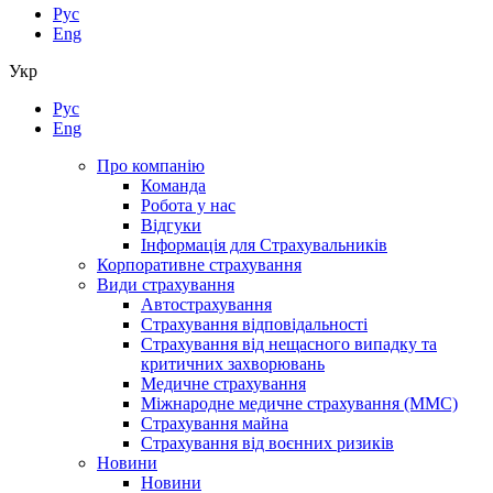
Рус
Eng
Укр
Рус
Eng
Про компанію
Команда
Робота у нас
Відгуки
Інформація для Страхувальників
Корпоративне страхування
Види страхування
Автострахування
Страхування відповідальності
Страхування від нещасного випадку та
критичних захворювань
Медичне страхування
Міжнародне медичне страхування (ММС)
Страхування майна
Страхування від воєнних ризиків
Новини
Новини