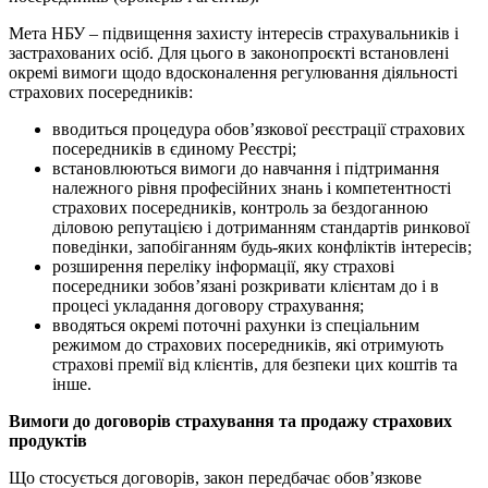
Мета НБУ – підвищення захисту інтересів страхувальників і
застрахованих осіб. Для цього в законопроєкті встановлені
окремі вимоги щодо вдосконалення регулювання діяльності
страхових посередників:
вводиться процедура обов’язкової реєстрації страхових
посередників в єдиному Реєстрі;
встановлюються вимоги до навчання і підтримання
належного рівня професійних знань і компетентності
страхових посередників, контроль за бездоганною
діловою репутацією і дотриманням стандартів ринкової
поведінки, запобіганням будь-яких конфліктів інтересів;
розширення переліку інформації, яку страхові
посередники зобов’язані розкривати клієнтам до і в
процесі укладання договору страхування;
вводяться окремі поточні рахунки із спеціальним
режимом до страхових посередників, які отримують
страхові премії від клієнтів, для безпеки цих коштів та
інше.
Вимоги до договорів страхування та продажу страхових
продуктів
Що стосується договорів, закон передбачає обов’язкове