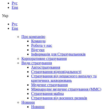
Рус
Eng
Укр
Рус
Eng
Про компанію
Команда
Робота у нас
Відгуки
Інформація для Страхувальників
Корпоративне страхування
Види страхування
Автострахування
Страхування відповідальності
Страхування від нещасного випадку та
критичних захворювань
Медичне страхування
Міжнародне медичне страхування (ММС)
Страхування майна
Страхування від воєнних ризиків
Новини
Новини