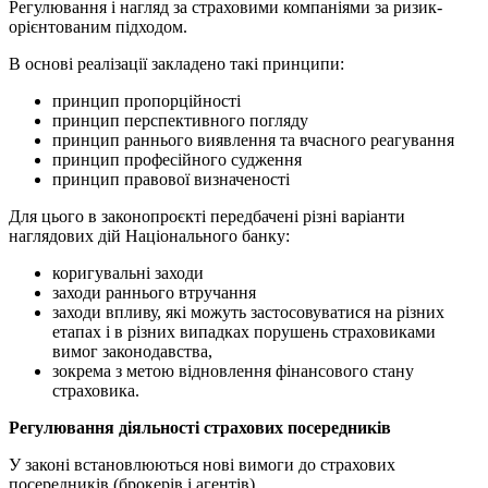
Регулювання і нагляд за страховими компаніями за ризик-
орієнтованим підходом.
В основі реалізації закладено такі принципи:
принцип пропорційності
принцип перспективного погляду
принцип раннього виявлення та вчасного реагування
принцип професійного судження
принцип правової визначеності
Для цього в законопроєкті передбачені різні варіанти
наглядових дій Національного банку:
коригувальні заходи
заходи раннього втручання
заходи впливу, які можуть застосовуватися на різних
етапах і в різних випадках порушень страховиками
вимог законодавства,
зокрема з метою відновлення фінансового стану
страховика.
Регулювання діяльності страхових посередників
У законі встановлюються нові вимоги до страхових
посередників (брокерів і агентів).