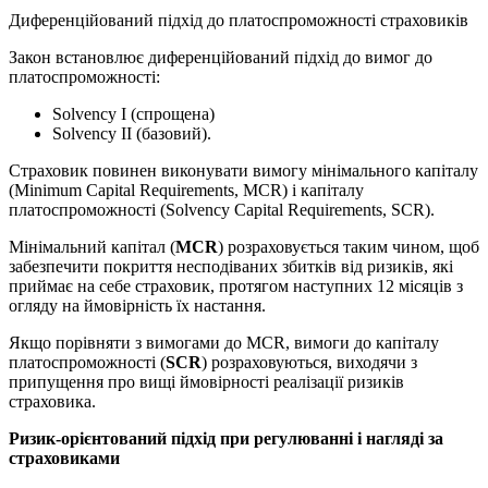
Диференційований підхід до платоспроможності страховиків
Закон встановлює диференційований підхід до вимог до
платоспроможності:
Solvency I (спрощена)
Solvency II (базовий).
Страховик повинен виконувати вимогу мінімального капіталу
(Minimum Capital Requirements, MCR) і капіталу
платоспроможності (Solvency Capital Requirements, SCR).
Мінімальний капітал (
MCR
) розраховується таким чином, щоб
забезпечити покриття несподіваних збитків від ризиків, які
приймає на себе страховик, протягом наступних 12 місяців з
огляду на ймовірність їх настання.
Якщо порівняти з вимогами до MCR, вимоги до капіталу
платоспроможності (
SCR
) розраховуються, виходячи з
припущення про вищі ймовірності реалізації ризиків
страховика.
Ризик-орієнтований підхід при регулюванні і нагляді за
страховиками