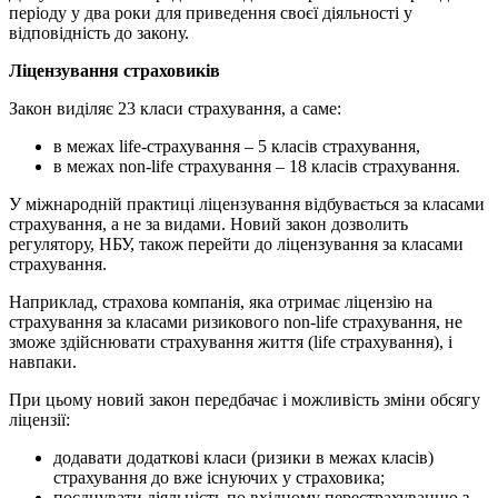
періоду у два роки для приведення своєї діяльності у
відповідність до закону.
Ліцензування страховиків
Закон виділяє 23 класи страхування, а саме:
в межах life-страхування – 5 класів страхування,
в межах non-life страхування – 18 класів страхування.
У міжнародній практиці ліцензування відбувається за класами
страхування, а не за видами. Новий закон дозволить
регулятору, НБУ, також перейти до ліцензування за класами
страхування.
Наприклад, страхова компанія, яка отримає ліцензію на
страхування за класами ризикового non-life страхування, не
зможе здійснювати страхування життя (life страхування), і
навпаки.
При цьому новий закон передбачає і можливість зміни обсягу
ліцензії:
додавати додаткові класи (ризики в межах класів)
страхування до вже існуючих у страховика;
поєднувати діяльність по вхідному перестрахуванню з