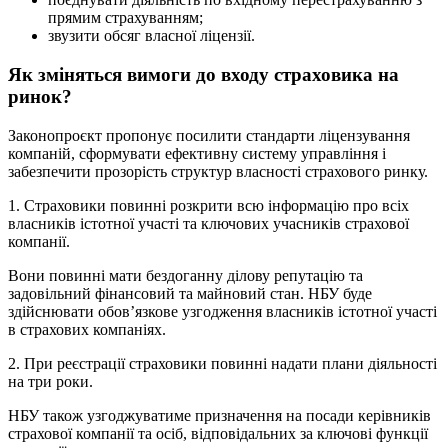
прямим страхуванням;
звузити обсяг власної ліцензії.
Як зміняться вимоги до входу страховика на
ринок?
Законопроєкт пропонує посилити стандарти ліцензування
компаній, сформувати ефективну систему управління і
забезпечити прозорість структур власності страхового ринку.
1. Страховики повинні розкрити всю інформацію про всіх
власників істотної участі та ключових учасників страхової
компанії.
Вони повинні мати бездоганну ділову репутацію та
задовільний фінансовий та майновий стан. НБУ буде
здійснювати обов’язкове узгодження власників істотної участі
в страхових компаніях.
2. При реєстрації страховики повинні надати плани діяльності
на три роки.
НБУ також узгоджуватиме призначення на посади керівників
страхової компанії та осіб, відповідальних за ключові функції