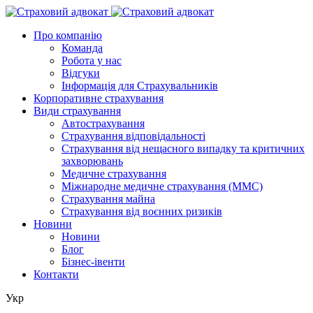
Про компанію
Команда
Робота у нас
Відгуки
Інформація для Страхувальників
Корпоративне страхування
Види страхування
Автострахування
Страхування відповідальності
Страхування від нещасного випадку та критичних
захворювань
Медичне страхування
Міжнародне медичне страхування (ММС)
Страхування майна
Страхування від воєнних ризиків
Новини
Новини
Блог
Бізнес-івенти
Контакти
Укр