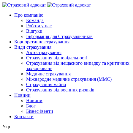
Про компанію
Команда
Робота у нас
Відгуки
Інформація для Страхувальників
Корпоративне страхування
Види страхування
Автострахування
Страхування відповідальності
Страхування від нещасного випадку та критичних
захворювань
Медичне страхування
Міжнародне медичне страхування (ММС)
Страхування майна
Страхування від воєнних ризиків
Новини
Новини
Блог
Бізнес-івенти
Контакти
Укр