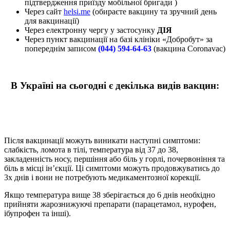
підтвердження приїзду мобільної бригади )
Через сайт
helsi.me
(обираєте вакцину та зручний день
для вакцинації)
Через електронну чергу у застосунку
ДІЯ
Через пункт вакцинації на базі клініки «Добробут» за
попереднім записом
(044) 594-64-63
(вакцина Coronavac)
В Україні на сьогодні є декілька видів вакцин:
Після вакцинації можуть виникати наступні симптоми:
слабкість, ломота в тілі, температура від 37 до 38,
закладенність носу, першіння або біль у горлі, почервоніння та
біль в місці ін’єкції. Ці симптоми можуть продовжуватись до
3х днів і вони не потребують медикаментозної корекції.
Якщо температура вище 38 зберігається до 6 днів необхідно
прийняти жарознижуючі препарати (парацетамол, нурофен,
ібупрофен та інші).