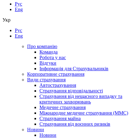
Рус
Eng
Укр
Рус
Eng
Про компанію
Команда
Робота у нас
Відгуки
Інформація для Страхувальників
Корпоративне страхування
Види страхування
Автострахування
Страхування відповідальності
Страхування від нещасного випадку та
критичних захворювань
Медичне страхування
Міжнародне медичне страхування (ММС)
Страхування майна
Страхування від воєнних ризиків
Новини
Новини