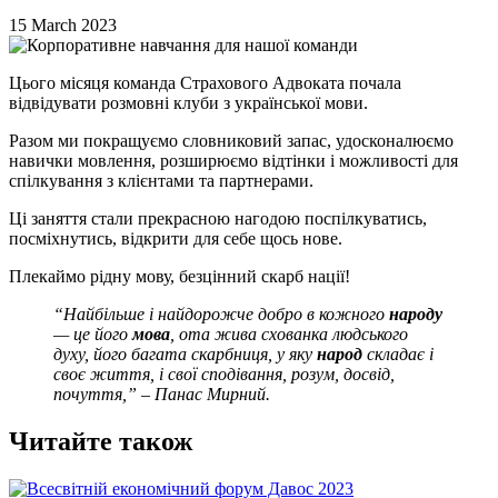
15 March 2023
Цього місяця команда Страхового Адвоката почала
відвідувати розмовні клуби з української мови.
Разом ми покращуємо словниковий запас, удосконалюємо
навички мовлення, розширюємо відтінки і можливості для
спілкування з клієнтами та партнерами.
Ці заняття стали прекрасною нагодою поспілкуватись,
посміхнутись, відкрити для себе щось нове.
Плекаймо рідну мову, безцінний скарб нації!
“Найбільше і найдорожче добро в кожного
народу
— це його
мова
, ота жива схованка людського
духу, його багата скарбниця, у яку
народ
складає і
своє життя, і свої сподівання, розум, досвід,
почуття,” – Панас Мирний.
Читайте також