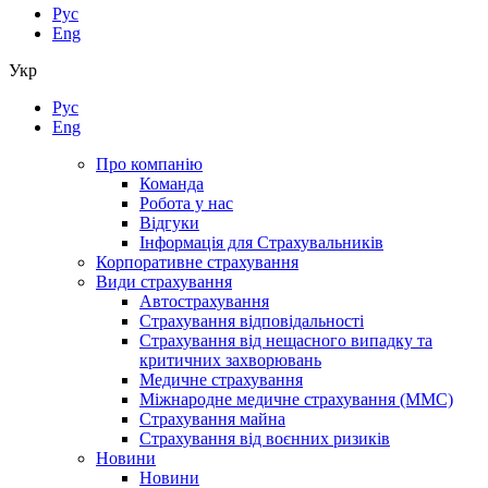
Рус
Eng
Укр
Рус
Eng
Про компанію
Команда
Робота у нас
Відгуки
Інформація для Страхувальників
Корпоративне страхування
Види страхування
Автострахування
Страхування відповідальності
Страхування від нещасного випадку та
критичних захворювань
Медичне страхування
Міжнародне медичне страхування (ММС)
Страхування майна
Страхування від воєнних ризиків
Новини
Новини