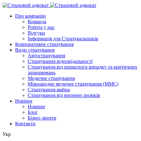
Про компанію
Команда
Робота у нас
Відгуки
Інформація для Страхувальників
Корпоративне страхування
Види страхування
Автострахування
Страхування відповідальності
Страхування від нещасного випадку та критичних
захворювань
Медичне страхування
Міжнародне медичне страхування (ММС)
Страхування майна
Страхування від воєнних ризиків
Новини
Новини
Блог
Бізнес-івенти
Контакти
Укр