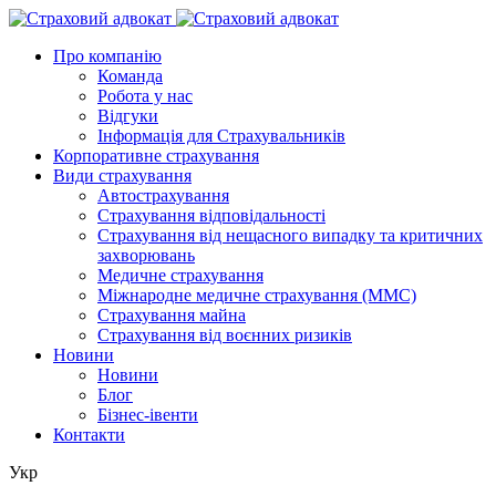
Про компанію
Команда
Робота у нас
Відгуки
Інформація для Страхувальників
Корпоративне страхування
Види страхування
Автострахування
Страхування відповідальності
Страхування від нещасного випадку та критичних
захворювань
Медичне страхування
Міжнародне медичне страхування (ММС)
Страхування майна
Страхування від воєнних ризиків
Новини
Новини
Блог
Бізнес-івенти
Контакти
Укр