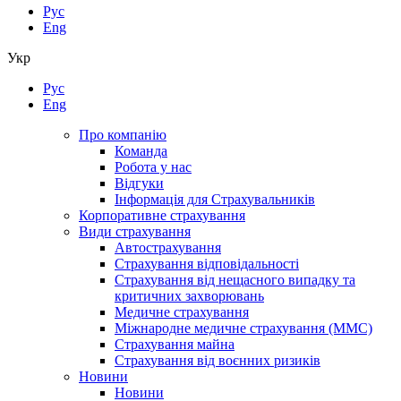
Рус
Eng
Укр
Рус
Eng
Про компанію
Команда
Робота у нас
Відгуки
Інформація для Страхувальників
Корпоративне страхування
Види страхування
Автострахування
Страхування відповідальності
Страхування від нещасного випадку та
критичних захворювань
Медичне страхування
Міжнародне медичне страхування (ММС)
Страхування майна
Страхування від воєнних ризиків
Новини
Новини