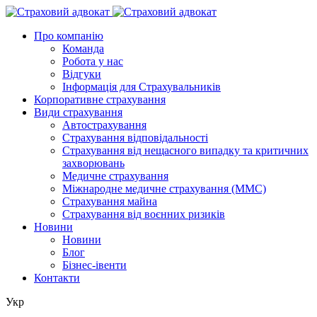
Про компанію
Команда
Робота у нас
Відгуки
Інформація для Страхувальників
Корпоративне страхування
Види страхування
Автострахування
Страхування відповідальності
Страхування від нещасного випадку та критичних
захворювань
Медичне страхування
Міжнародне медичне страхування (ММС)
Страхування майна
Страхування від воєнних ризиків
Новини
Новини
Блог
Бізнес-івенти
Контакти
Укр