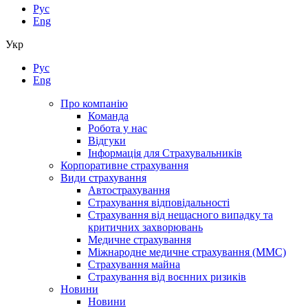
Рус
Eng
Укр
Рус
Eng
Про компанію
Команда
Робота у нас
Відгуки
Інформація для Страхувальників
Корпоративне страхування
Види страхування
Автострахування
Страхування відповідальності
Страхування від нещасного випадку та
критичних захворювань
Медичне страхування
Міжнародне медичне страхування (ММС)
Страхування майна
Страхування від воєнних ризиків
Новини
Новини