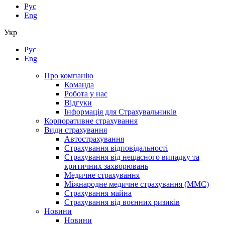
Рус
Eng
Укр
Рус
Eng
Про компанію
Команда
Робота у нас
Відгуки
Інформація для Страхувальників
Корпоративне страхування
Види страхування
Автострахування
Страхування відповідальності
Страхування від нещасного випадку та
критичних захворювань
Медичне страхування
Міжнародне медичне страхування (ММС)
Страхування майна
Страхування від воєнних ризиків
Новини
Новини