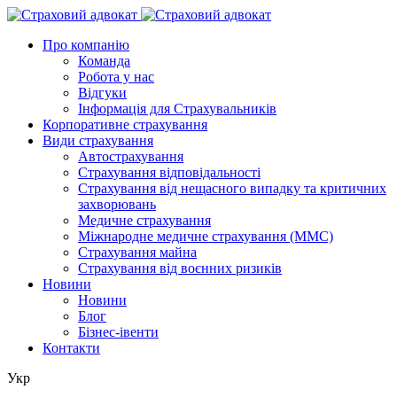
Про компанію
Команда
Робота у нас
Відгуки
Інформація для Страхувальників
Корпоративне страхування
Види страхування
Автострахування
Страхування відповідальності
Страхування від нещасного випадку та критичних
захворювань
Медичне страхування
Міжнародне медичне страхування (ММС)
Страхування майна
Страхування від воєнних ризиків
Новини
Новини
Блог
Бізнес-івенти
Контакти
Укр