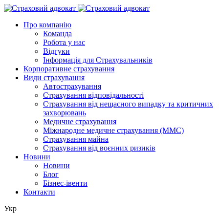
Про компанію
Команда
Робота у нас
Відгуки
Інформація для Страхувальників
Корпоративне страхування
Види страхування
Автострахування
Страхування відповідальності
Страхування від нещасного випадку та критичних
захворювань
Медичне страхування
Міжнародне медичне страхування (ММС)
Страхування майна
Страхування від воєнних ризиків
Новини
Новини
Блог
Бізнес-івенти
Контакти
Укр