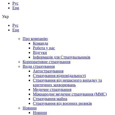
Рус
Eng
Укр
Рус
Eng
Про компанію
Команда
Робота у нас
Відгуки
Інформація для Страхувальників
Корпоративне страхування
Види страхування
Автострахування
Страхування відповідальності
Страхування від нещасного випадку та
критичних захворювань
Медичне страхування
Міжнародне медичне страхування (ММС)
Страхування майна
Страхування від воєнних ризиків
Новини
Новини