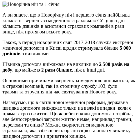
А ви знаєте, що в Новорічну ніч і першого січня найбільша
кількість звернень за медичною страховкою?
У ці два дні
кількість дзвінків в асистанси страхових компаній в рази
вище, ніж протягом всього року.
Також, в період новорічних свят 2017-2018 служба екстреної
медичної допомоги в Києві щодня отримувала більше
5 000
дзвінків
з викликами.
Швидка допомога виїжджала на виклики до
2 500 разів на
добу
, що майже
в 2 рази більше
, ніж в інші дні.
Основними причинами звернень за медичною допомогою, як
в страхові компанії, так і в столичну службу 103, були
травми та отруєння під час святкування Нового року.
Нагадуємо, що в світлі нової медичної реформи, державна
швидка допомога виїжджає тільки на важкі випадки, коли є
пряма загроза життю. Що ж робити коли допомога потрібна,
але безпосередньої загрози життю немає, наприклад травми,
переломи та опіки? Можна скористатися медичною
страховкою, яка забезпечить організацію та оплату виклику
швидкої допомоги з приватної клініки.