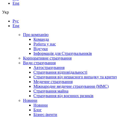
Eng
Укр
Рус
Eng
Про компанію
Команда
Робота у нас
Відгуки
Інформація для Страхувальників
Корпоративне страхування
Види страхування
Автострахування
Страхування відповідальності
Страхування від нещасного випадку та крити
Медичне страхування
Міжнародне медичне страхування (ММС)
Страхування майна
Страхування від воєнних ризиків
Новини
Новини
Блог
Бізнес-івенти