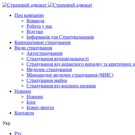
Про компанію
Команда
Робота у нас
Відгуки
Інформація для Страхувальників
Корпоративне страхування
Види страхування
Автострахування
Страхування відповідальності
Страхування від нещасного випадку та критичних 
Медичне страхування
Міжнародне медичне страхування (ММС)
Страхування майна
Страхування від воєнних ризиків
Новини
Новини
Блог
Бізнес-івенти
Контакти
Укр
Рус