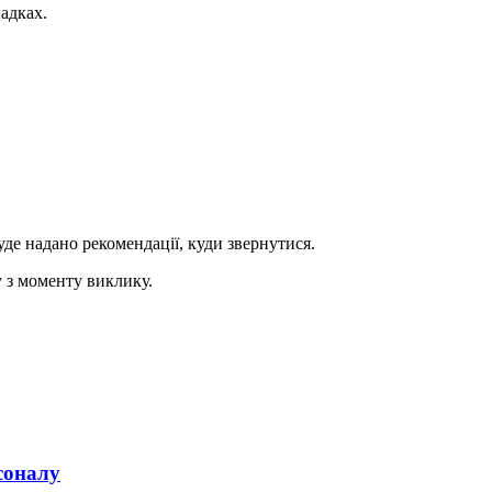
адках.
де надано рекомендації, куди звернутися.
 з моменту виклику.
соналу