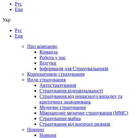
Рус
Eng
Укр
Рус
Eng
Про компанію
Команда
Робота у нас
Відгуки
Інформація для Страхувальників
Корпоративне страхування
Види страхування
Автострахування
Страхування відповідальності
Страхування від нещасного випадку та
критичних захворювань
Медичне страхування
Міжнародне медичне страхування (ММС)
Страхування майна
Страхування від воєнних ризиків
Новини
Новини