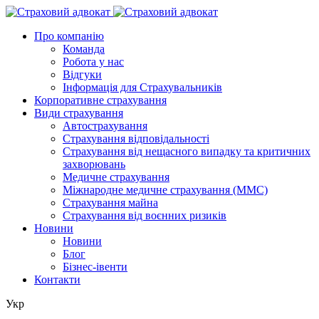
Про компанію
Команда
Робота у нас
Відгуки
Інформація для Страхувальників
Корпоративне страхування
Види страхування
Автострахування
Страхування відповідальності
Страхування від нещасного випадку та критичних
захворювань
Медичне страхування
Міжнародне медичне страхування (ММС)
Страхування майна
Страхування від воєнних ризиків
Новини
Новини
Блог
Бізнес-івенти
Контакти
Укр