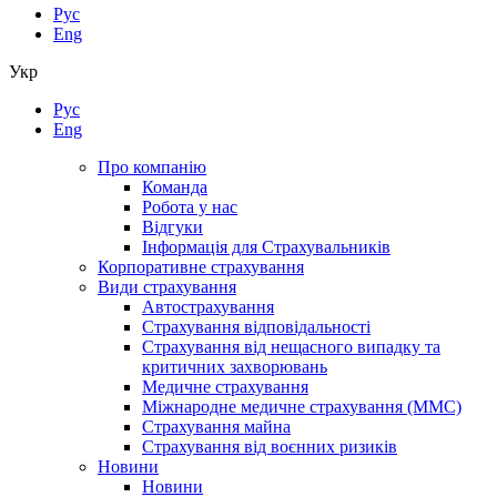
Рус
Eng
Укр
Рус
Eng
Про компанію
Команда
Робота у нас
Відгуки
Інформація для Страхувальників
Корпоративне страхування
Види страхування
Автострахування
Страхування відповідальності
Страхування від нещасного випадку та
критичних захворювань
Медичне страхування
Міжнародне медичне страхування (ММС)
Страхування майна
Страхування від воєнних ризиків
Новини
Новини