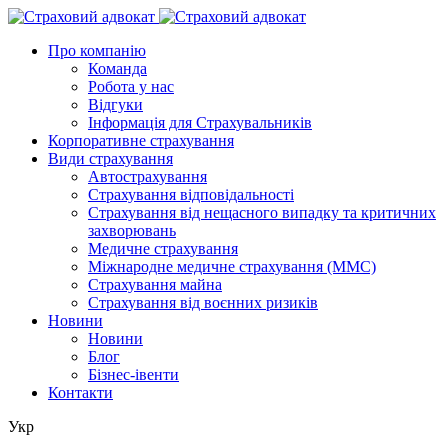
Про компанію
Команда
Робота у нас
Відгуки
Інформація для Страхувальників
Корпоративне страхування
Види страхування
Автострахування
Страхування відповідальності
Страхування від нещасного випадку та критичних
захворювань
Медичне страхування
Міжнародне медичне страхування (ММС)
Страхування майна
Страхування від воєнних ризиків
Новини
Новини
Блог
Бізнес-івенти
Контакти
Укр