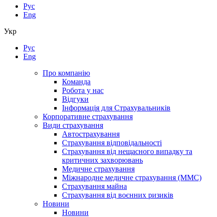
Рус
Eng
Укр
Рус
Eng
Про компанію
Команда
Робота у нас
Відгуки
Інформація для Страхувальників
Корпоративне страхування
Види страхування
Автострахування
Страхування відповідальності
Страхування від нещасного випадку та
критичних захворювань
Медичне страхування
Міжнародне медичне страхування (ММС)
Страхування майна
Страхування від воєнних ризиків
Новини
Новини