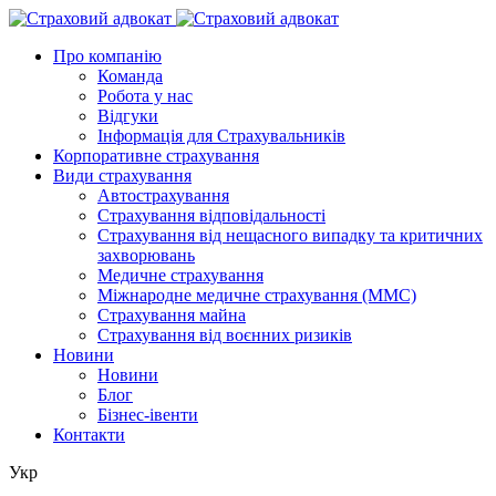
Про компанію
Команда
Робота у нас
Відгуки
Інформація для Страхувальників
Корпоративне страхування
Види страхування
Автострахування
Страхування відповідальності
Страхування від нещасного випадку та критичних
захворювань
Медичне страхування
Міжнародне медичне страхування (ММС)
Страхування майна
Страхування від воєнних ризиків
Новини
Новини
Блог
Бізнес-івенти
Контакти
Укр