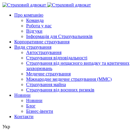
Про компанію
Команда
Робота у нас
Відгуки
Інформація для Страхувальників
Корпоративне страхування
Види страхування
Автострахування
Страхування відповідальності
Страхування від нещасного випадку та критичних
захворювань
Медичне страхування
Міжнародне медичне страхування (ММС)
Страхування майна
Страхування від воєнних ризиків
Новини
Новини
Блог
Бізнес-івенти
Контакти
Укр