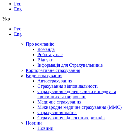
Рус
Eng
Укр
Рус
Eng
Про компанію
Команда
Робота у нас
Відгуки
Інформація для Страхувальників
Корпоративне страхування
Види страхування
Автострахування
Страхування відповідальності
Страхування від нещасного випадку та
критичних захворювань
Медичне страхування
Міжнародне медичне страхування (ММС)
Страхування майна
Страхування від воєнних ризиків
Новини
Новини