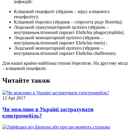
інфекцій:
Кліщовий енцефаліт (збудник – вірус кліщового
енцефаліту);
Кліщовий бореліоз (збудник – спірохета роду Borrelia);
Людський гранулоцитарний ерліхіоз (збудник –
внутрішньоклітинний паразит Ehrlichia phagocytophila);
Людський моноцитарний ерліхіоз (збудник –
внутрішньоклітинний паразит Ehrlichia muris) ;
Людський моноцитарний ерліхіоз (збудник –
внутрішньоклітинний паразит Ehrlichia chaffeensis).
Для нашої країни найбільш типові бореліози. На другому місці
– кліщовий енцефаліт.
Читайте також
12 Apr 2017
Чи можливо в Україні застрахувати
електромобіль?