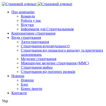
Про компанію
Команда
Робота у нас
Відгуки
Інформація для Страхувальників
Корпоративне страхування
Види страхування
Автострахування
Страхування відповідальності
Страхування від нещасного випадку та критичних
захворювань
Медичне страхування
Міжнародне медичне страхування (ММС)
Страхування майна
Страхування від воєнних ризиків
Новини
Новини
Блог
Бізнес-івенти
Контакти
Укр