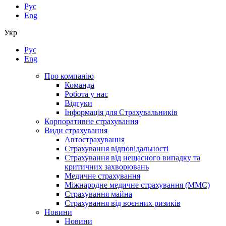
Рус
Eng
Укр
Рус
Eng
Про компанію
Команда
Робота у нас
Відгуки
Інформація для Страхувальників
Корпоративне страхування
Види страхування
Автострахування
Страхування відповідальності
Страхування від нещасного випадку та
критичних захворювань
Медичне страхування
Міжнародне медичне страхування (ММС)
Страхування майна
Страхування від воєнних ризиків
Новини
Новини