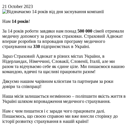
21 October 2023
Нам
14
років
!
За 14 років роботи завдяки нам понад
500 000
сімей отримали
медичну допомогу за рахунок страховки. Страховий Адвокат
вперше розробив та впровадив програму медичного
страхування на
330
підприємствах в Україні.
Зараз Страховий Адвокат в різних містах України, в
Нідерландах, Німеччині, Словакії, Словенії, Італії, але ми
разом та відчуваємо себе як єдине ціле. Ми пишаємося нашою
командою, вдячні та щасливі працювати разом!
Дякуємо нашим чарівним клієнтам та партнерам за роки
довіри та співпраці!
Наша місія залишається незмінною – поліпшити якість життя в
Україні шляхом впровадження медичного страхування.
Нам є чим пишатися і є заради чого працювати далі.
Пишаємось, що своєю справою ми вже внесли сторінку до
історії розвитку страхування в нашій країні!