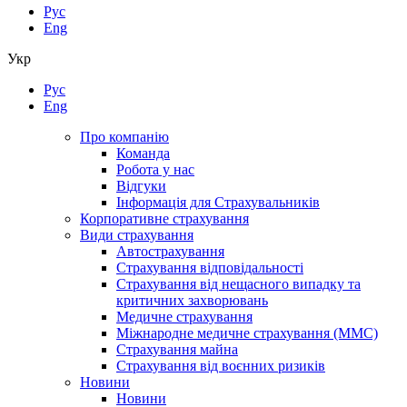
Рус
Eng
Укр
Рус
Eng
Про компанію
Команда
Робота у нас
Відгуки
Інформація для Страхувальників
Корпоративне страхування
Види страхування
Автострахування
Страхування відповідальності
Страхування від нещасного випадку та
критичних захворювань
Медичне страхування
Міжнародне медичне страхування (ММС)
Страхування майна
Страхування від воєнних ризиків
Новини
Новини