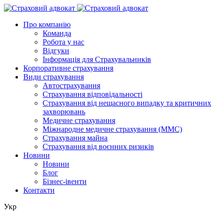
Про компанію
Команда
Робота у нас
Відгуки
Інформація для Страхувальників
Корпоративне страхування
Види страхування
Автострахування
Страхування відповідальності
Страхування від нещасного випадку та критичних
захворювань
Медичне страхування
Міжнародне медичне страхування (ММС)
Страхування майна
Страхування від воєнних ризиків
Новини
Новини
Блог
Бізнес-івенти
Контакти
Укр